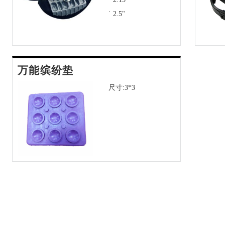
˙ 2.5"
万能缤纷垫
尺寸:3*3